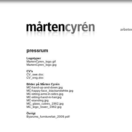
pressrum
Logotyper
MartenCyren_logo.gif
MartenCyren_logo.jpg
CV's
CV_swe.doc
CV_eng.doc
Bilder på Mårten Cyrén
MC-hand-up-and-down.jpg
MC-happy-face_blackandwhite.jpg
MC-sitting-arms-in-sides.jpg
MC-sitting-hand-in-hair.jpg
MC-standing.jpg
MC_glass_cubes_1962.jpg
MC_lego_tower_1962.jpg
Övrigt
Byarums_furniturefair_2009.pdf