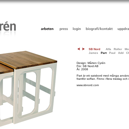
SB Nord
Alfa
Roller
Mo
James
Part
Paul
Add
C
Design: Mårten Cyrén
För: SB Nord AB
År: 2008
Part är ett satsbord med många använd
framför soffan. Finns i flera träslag och i
www.sbnord.com