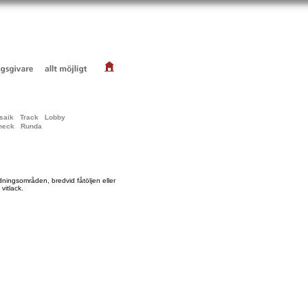
saik
Track
Lobby
heck
Runda
ningsområden, bredvid fåtöljen eller
 vitlack.